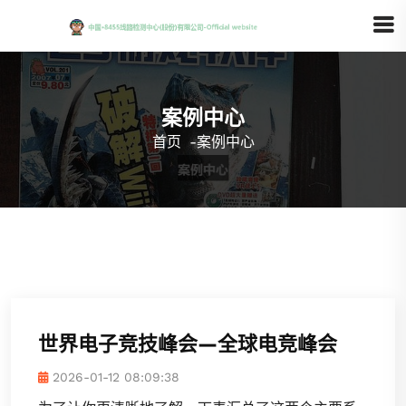
案例中心
首页
-
案例中心
世界电子竞技峰会—全球电竞峰会
2026-01-12 08:09:38