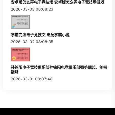
安卓版怎么弄电子竞技场 安卓版怎么弄电子竞技场游戏
2026-03-03 08:08:23
学霸完虐电子竞技文 电竞学霸小说
2026-03-02 08:08:35
孙铭阳电子竞技俱乐部孙铭阳电竞俱乐部强势崛起，剑指
巅峰
2026-03-01 08:07:48