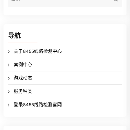
导航
关于8455线路检测中心
案例中心
游戏动态
服务种类
登录8455线路检测官网