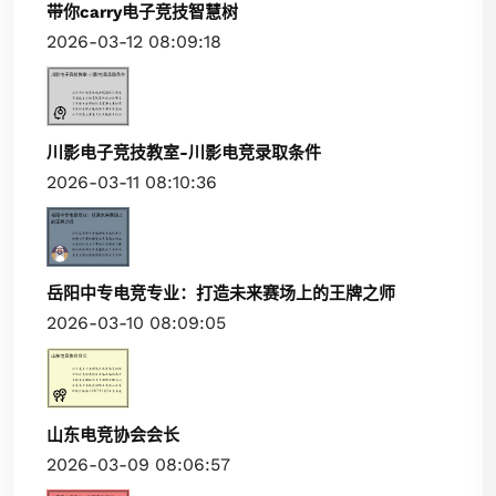
带你carry电子竞技智慧树
2026-03-12 08:09:18
川影电子竞技教室-川影电竞录取条件
2026-03-11 08:10:36
岳阳中专电竞专业：打造未来赛场上的王牌之师
2026-03-10 08:09:05
山东电竞协会会长
2026-03-09 08:06:57