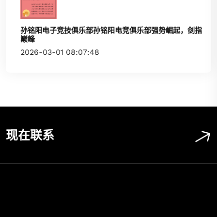
孙铭阳电子竞技俱乐部孙铭阳电竞俱乐部强势崛起，剑指
巅峰
2026-03-01 08:07:48
现在联系