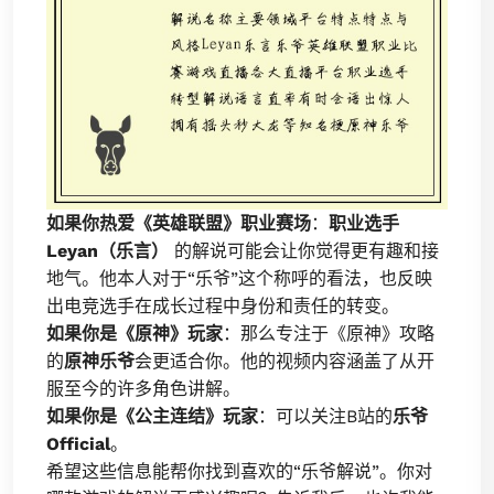
如果你热爱《英雄联盟》职业赛场
：
职业选手
Leyan（乐言）
的解说可能会让你觉得更有趣和接
地气。他本人对于“乐爷”这个称呼的看法，也反映
出电竞选手在成长过程中身份和责任的转变。
如果你是《原神》玩家
：那么专注于《原神》攻略
的
原神乐爷
会更适合你。他的视频内容涵盖了从开
服至今的许多角色讲解。
如果你是《公主连结》玩家
：可以关注B站的
乐爷
Official
。
希望这些信息能帮你找到喜欢的“乐爷解说”。你对