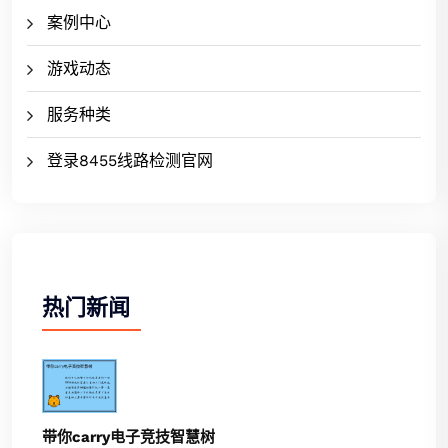
案例中心
游戏动态
服务种类
登录8455线路检测官网
热门新闻
带你carry电子竞技智慧树