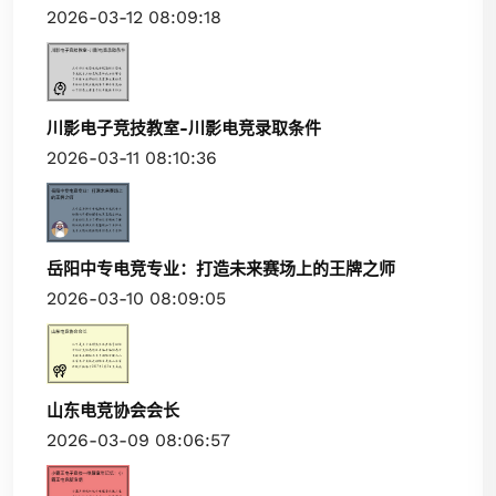
2026-03-12 08:09:18
川影电子竞技教室-川影电竞录取条件
2026-03-11 08:10:36
岳阳中专电竞专业：打造未来赛场上的王牌之师
2026-03-10 08:09:05
山东电竞协会会长
2026-03-09 08:06:57